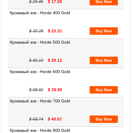
$ 29.46
$ 17.50
Кровавый зов - Horde 400 Gold
$ 39.28
$ 23.31
Кровавый зов - Horde 500 Gold
$ 49.10
$ 29.12
Кровавый зов - Horde 600 Gold
$ 58.92
$ 34.90
Кровавый зов - Horde 700 Gold
$ 68.74
$ 40.67
Кровавый зов - Horde 800 Gold