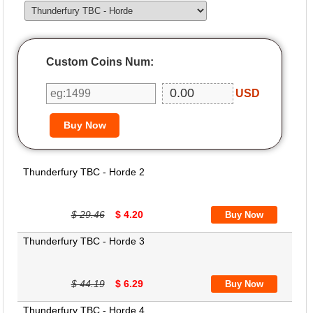
Custom Coins Num:
USD
Thunderfury TBC - Horde 2
$ 29.46
$ 4.20
Thunderfury TBC - Horde 3
$ 44.19
$ 6.29
Thunderfury TBC - Horde 4