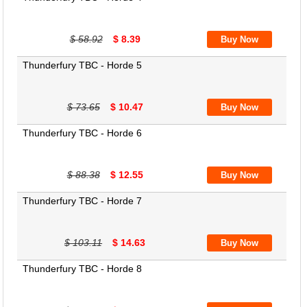
$ 58.92
$ 8.39
Thunderfury TBC - Horde 5
$ 73.65
$ 10.47
Thunderfury TBC - Horde 6
$ 88.38
$ 12.55
Thunderfury TBC - Horde 7
$ 103.11
$ 14.63
Thunderfury TBC - Horde 8